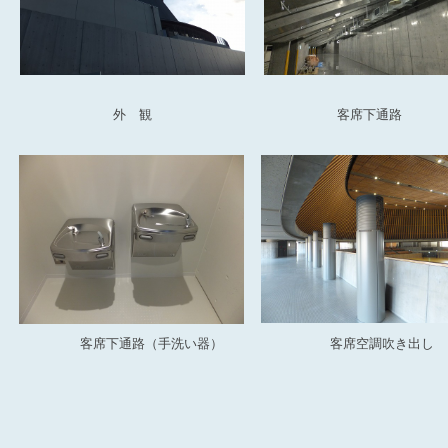
外 観
客席下通路
客席下通路（手洗い器）
客席空調吹き出し