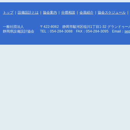
トップ
|
設備設計とは
|
協会案内
|
分煙相談
|
会員紹介
|
協会スケジュール
|
一般社団法人
〒422-8062 静岡市駿河区稲川1丁目1-32 グランドゥー
静岡県設備設計協会
TEL：054-284-3088 FAX：054-284-3095 Email：
sep