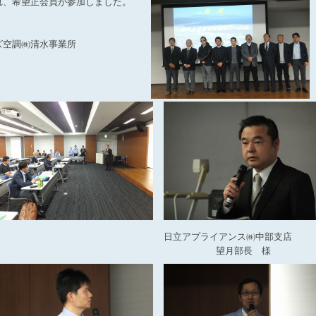
れ、希望正会員が参加しました。
ズ空調㈱清水事業所
日立アプライアンス㈱中部支店
望月部長 様