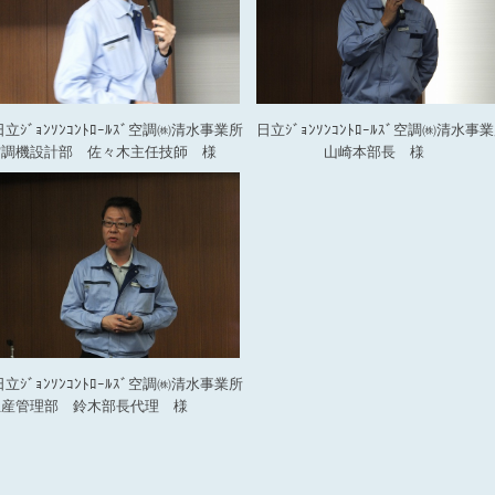
立ｼﾞｮﾝｿﾝｺﾝﾄﾛｰﾙｽﾞ空調㈱清水事業所
日立ｼﾞｮﾝｿﾝｺﾝﾄﾛｰﾙｽﾞ空調㈱清水事
空調機設計部 佐々木主任技師 様
山崎本部長 様
立ｼﾞｮﾝｿﾝｺﾝﾄﾛｰﾙｽﾞ空調㈱清水事業所
生産管理部 鈴木部長代理 様