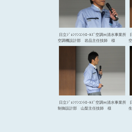
日立ｼﾞｮﾝｿﾝｺﾝﾄﾛｰﾙｽﾞ空調㈱清水事業所
日
空調機設計部 岩品主任技師 様
日立ｼﾞｮﾝｿﾝｺﾝﾄﾛｰﾙｽﾞ空調㈱清水事業所
日
制御設計部 山梨主任技師 様