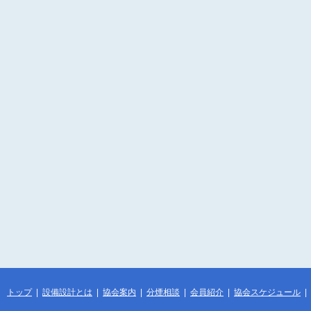
トップ
|
設備設計とは
|
協会案内
|
分煙相談
|
会員紹介
|
協会スケジュール
|