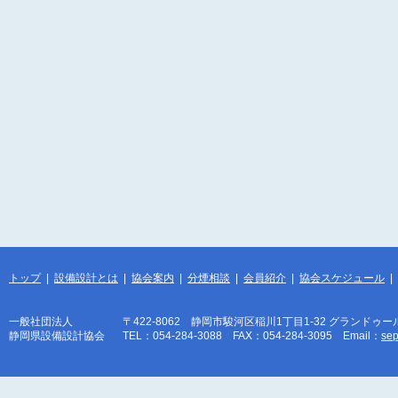
トップ
|
設備設計とは
|
協会案内
|
分煙相談
|
会員紹介
|
協会スケジュール
|
一般社団法人
〒422-8062 静岡市駿河区稲川1丁目1-32 グランドゥー
静岡県設備設計協会
TEL：054-284-3088 FAX：054-284-3095 Email：
sep