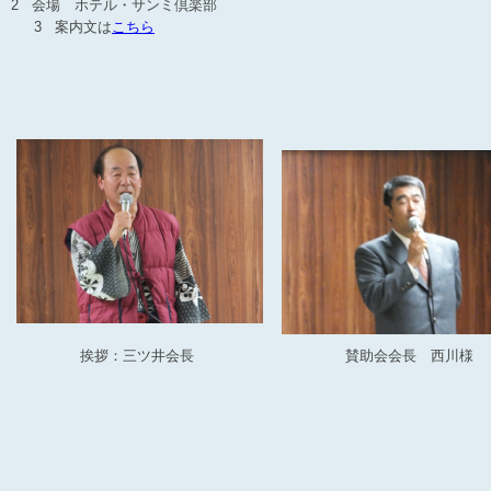
2 会場 ホテル・サンミ倶楽部
3 案内文は
こちら
挨拶：三ツ井会長
賛助会会長 西川様