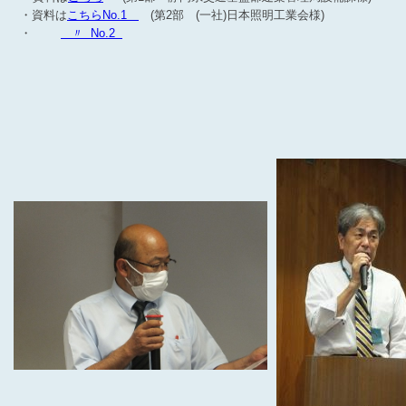
・資料は
こちらNo.1
(第2部 (一社)日本照明工業会様)
・
〃 No.2