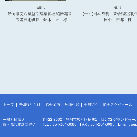
講師
講師
静岡県交通基盤部建築管理局設備課
(一社)日本照明工業会認証
設備技術班長 鈴木 正 様
田中 吉郎 様
トップ
|
設備設計とは
|
協会案内
|
分煙相談
|
会員紹介
|
協会スケジュール
|
一般社団法人
〒422-8062 静岡市駿河区稲川1丁目1-32 グランドゥー
静岡県設備設計協会
TEL：054-284-3088 FAX：054-284-3095 Email：
sep