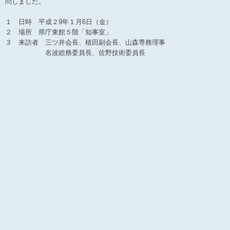
問しました。
１ 日時 平成２9年１月6日（金）
２ 場所 県庁東館５階「知事室」
３ 来訪者 三ツ井会長、植田副会長、山森専務理事
名波総務委員長、佐野技術委員長