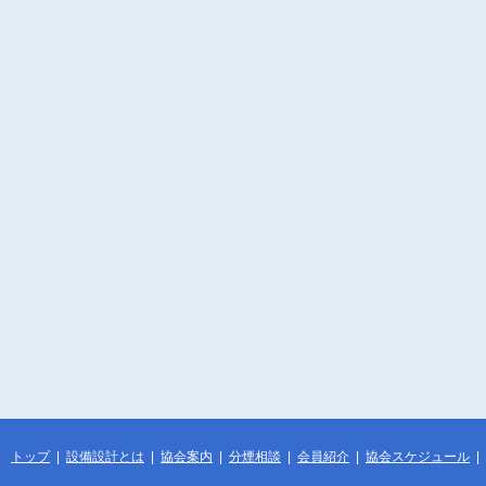
トップ
|
設備設計とは
|
協会案内
|
分煙相談
|
会員紹介
|
協会スケジュール
|